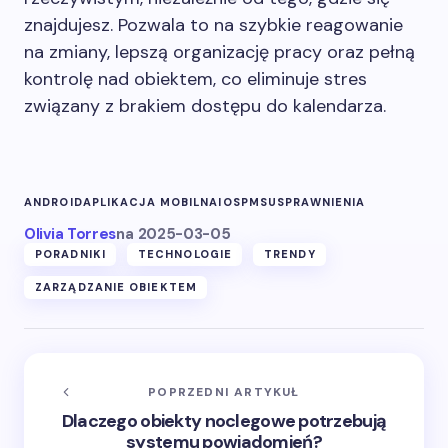
znajdujesz. Pozwala to na szybkie reagowanie
na zmiany, lepszą organizację pracy oraz pełną
kontrolę nad obiektem, co eliminuje stres
związany z brakiem dostępu do kalendarza.
ANDROID
APLIKACJA MOBILNA
IOS
PMS
USPRAWNIENIA
Olivia Torres
na
2025-03-05
PORADNIKI
TECHNOLOGIE
TRENDY
ZARZĄDZANIE OBIEKTEM
POPRZEDNI ARTYKUŁ
Dlaczego obiekty noclegowe potrzebują
systemu powiadomień?