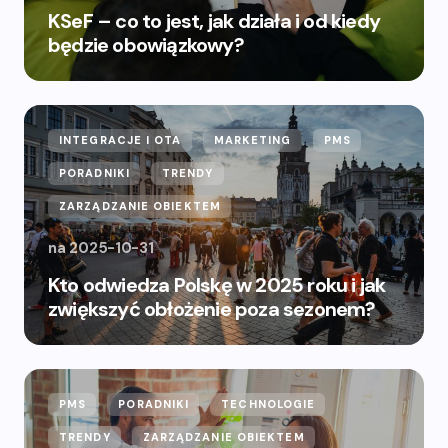
KSeF – co to jest, jak działa i od kiedy
będzie obowiązkowy?
INTEGRACJE I OTA
MARKETING
PMS
PORADNIKI
TRENDY
ZARZĄDZANIE OBIEKTEM
na
2025-10-31
Kto odwiedza Polskę w 2025 roku i jak
zwiększyć obłożenie poza sezonem?
PMS
PORADNIKI
TECHNOLOGIE
TRENDY
ZARZĄDZANIE OBIEKTEM