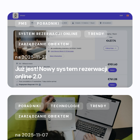
PMS
PORADNIKI
SYSTEM REZERWACJI ONLINE
TRENDY
ZARZĄDZANIE OBIEKTEM
na
2025-11-21
Już jest! Nowy system rezerwacji
online 2.0
PORADNIKI
TECHNOLOGIE
TRENDY
ZARZĄDZANIE OBIEKTEM
na
2025-11-07