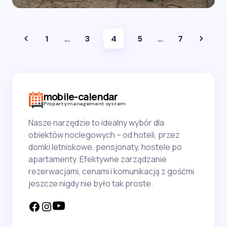
1
...
3
4
5
...
7
mobile-calendar
Property management system
Nasze narzędzie to idealny wybór dla
obiektów noclegowych – od hoteli, przez
domki letniskowe, pensjonaty, hostele po
apartamenty. Efektywne zarządzanie
rezerwacjami, cenami i komunikacją z gośćmi
jeszcze nigdy nie było tak proste.