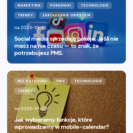
MARKETING
PORADNIKI
TECHNOLOGIE
TRENDY
ZARZĄDZANIE OBIEKTEM
na
2025-10-10
Social media sprzedają pokoje. Jeśli nie
masz na nie czasu — to znak, że
potrzebujesz PMS.
BEZ KATEGORII
PMS
TECHNOLOGIE
TRENDY
na
2025-10-03
Jak wybieramy funkcje, które
wprowadzamy w mobile-calendar?