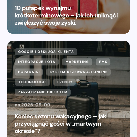
10 pułapek wynajmu
krótkoterminowego – jak ich uniknąć i
zwiększyć swoje zyski.
GOŚCIE I OBSŁUGA KLIENTA
INTEGRACJE I OTA
MARKETING
PMS
PORADNIKI
SYSTEM REZERWACJI ONLINE
TECHNOLOGIE
TRENDY
ZARZĄDZANIE OBIEKTEM
na
2025-09-09
Koniec sezonu wakacyjnego – jak
przyciągnąć gości w „martwym
okresie”?