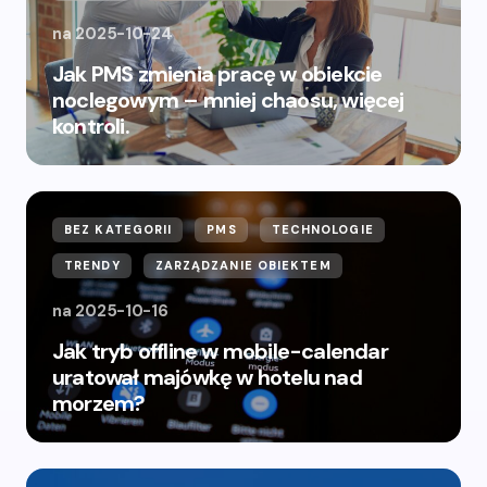
na
2025-10-24
Jak PMS zmienia pracę w obiekcie
noclegowym – mniej chaosu, więcej
kontroli.
BEZ KATEGORII
PMS
TECHNOLOGIE
TRENDY
ZARZĄDZANIE OBIEKTEM
na
2025-10-16
Jak tryb offline w mobile-calendar
uratował majówkę w hotelu nad
morzem?