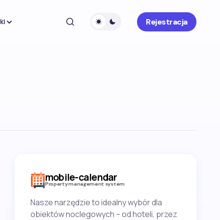
Rejestracja
ki
mobile-calendar
Property management system
Nasze narzędzie to idealny wybór dla
obiektów noclegowych – od hoteli, przez