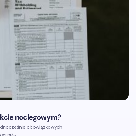
iekcie noclegowym?
 jednocześnie obowiązkowych
również…