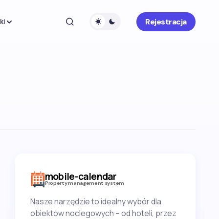
Rejestracja
ki
mobile-calendar
Property management system
Nasze narzędzie to idealny wybór dla
obiektów noclegowych – od hoteli, przez