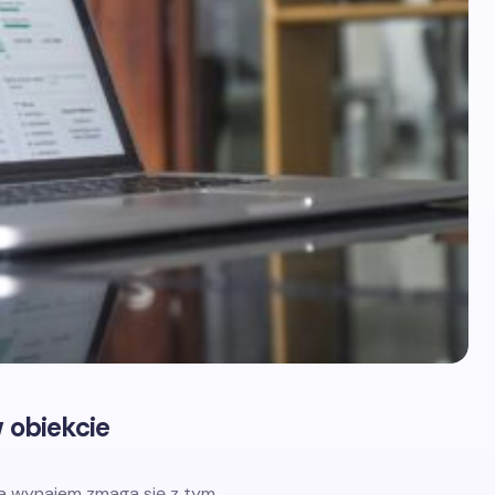
w obiekcie
na wynajem zmaga się z tym