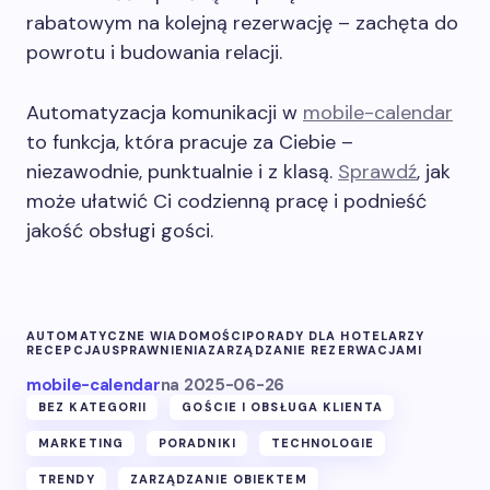
rabatowym na kolejną rezerwację – zachęta do
powrotu i budowania relacji.
Automatyzacja komunikacji w
mobile-calendar
to funkcja, która pracuje za Ciebie –
niezawodnie, punktualnie i z klasą.
Sprawdź
, jak
może ułatwić Ci codzienną pracę i podnieść
jakość obsługi gości.
AUTOMATYCZNE WIADOMOŚCI
PORADY DLA HOTELARZY
RECEPCJA
USPRAWNIENIA
ZARZĄDZANIE REZERWACJAMI
mobile-calendar
na
2025-06-26
BEZ KATEGORII
GOŚCIE I OBSŁUGA KLIENTA
MARKETING
PORADNIKI
TECHNOLOGIE
TRENDY
ZARZĄDZANIE OBIEKTEM