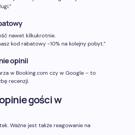
ugi.”
abatowy
ć nawet kilkukrotnie.
ymasz kod rabatowy -10% na kolejny pobyt.”
ie opinii
larza w Booking.com czy w Google – to
zbę recenzji.
opinie gości w
tek. Ważne jest także reagowanie na