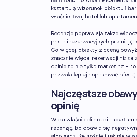
na Airbnb. To właśnie komentarz
kształtują wizerunek obiektu i ba
właśnie Twój hotel lub apartamen
Recenzje poprawiają także widocz
portali rezerwacyjnych premiują h
Co więcej, obiekty z oceną powyż
znacznie więcej rezerwacji niż te
opinie to nie tylko marketing – t
pozwala lepiej dopasować ofertę 
Najczęstsze obawy
opinię
Wielu właścicieli hoteli i aparta
recenzję, bo obawia się negatywn
albo sądzi, że goście i tak nie wy