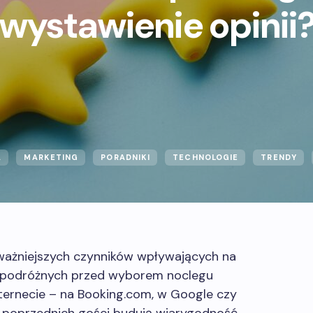
wystawienie opinii
A
MARKETING
PORADNIKI
TECHNOLOGIE
TRENDY
jważniejszych czynników wpływających na
ć podróżnych przed wyborem noclegu
ternecie – na Booking.com, w Google czy