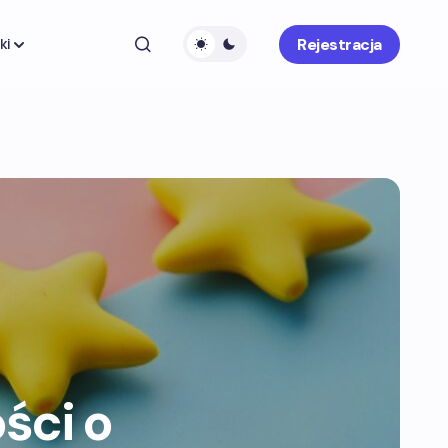
Rejestracja
ki
ści o