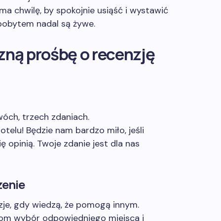
ma chwilę, by spokojnie usiąść i wystawić
 pobytem nadal są żywe.
zną prośbę o recenzję
óch, trzech zdaniach.
telu! Będzie nam bardzo miło, jeśli
ię opinią. Twoje zdanie jest dla nas
zenie
zje, gdy wiedzą, że pomogą innym.
stom wybór odpowiedniego miejsca i