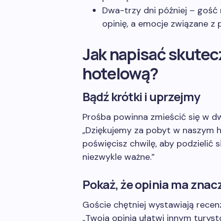
Dwa-trzy dni później – gość 
opinię, a emocje związane z
Jak napisać skutec
hotelową?
Bądź krótki i uprzejmy
Prośba powinna zmieścić się w dw
„Dziękujemy za pobyt w naszym ho
poświęcisz chwilę, aby podzielić s
niezwykle ważne.”
Pokaż, że opinia ma znac
Goście chętniej wystawiają recen
„Twoja opinia ułatwi innym tury