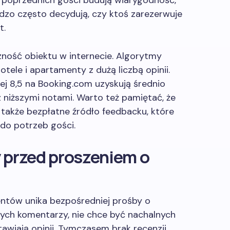
e poprzednich gości budują wiarygodność,
rdzo często decydują, czy ktoś zarezerwuje
t.
ność obiektu w internecie. Algorytmy
otele i apartamenty z dużą liczbą opinii.
ej 8,5 na Booking.com uzyskują średnio
 z niższymi notami. Warto też pamiętać, że
o także bezpłatne źródło feedbacku, które
do potrzeb gości.
 przed proszeniem o
mentów unika bezpośredniej prośby o
ych komentarzy, nie chce być nachalnych
stawiają opinii. Tymczasem brak recenzji