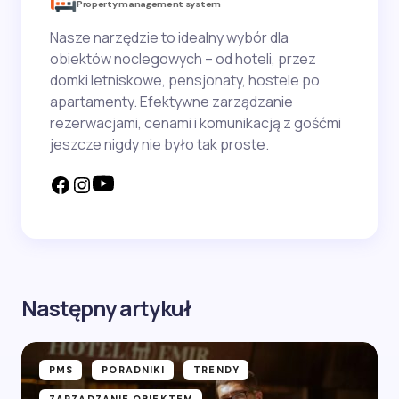
Property management system
Nasze narzędzie to idealny wybór dla
obiektów noclegowych – od hoteli, przez
domki letniskowe, pensjonaty, hostele po
apartamenty. Efektywne zarządzanie
rezerwacjami, cenami i komunikacją z gośćmi
jeszcze nigdy nie było tak proste.
Następny artykuł
PMS
PORADNIKI
TRENDY